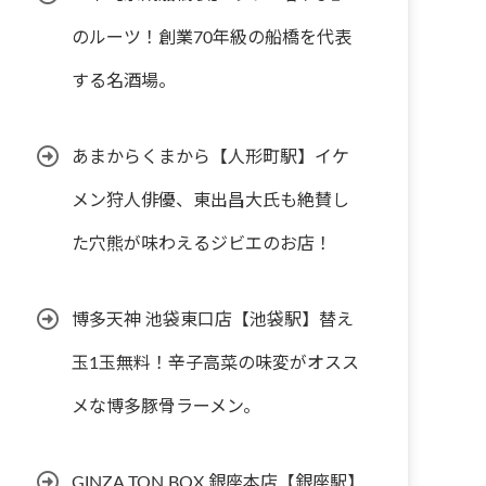
のルーツ！創業70年級の船橋を代表
する名酒場。
あまからくまから【人形町駅】イケ
メン狩人俳優、東出昌大氏も絶賛し
た穴熊が味わえるジビエのお店！
博多天神 池袋東口店【池袋駅】替え
玉1玉無料！辛子高菜の味変がオスス
メな博多豚骨ラーメン。
GINZA TON BOX 銀座本店【銀座駅】