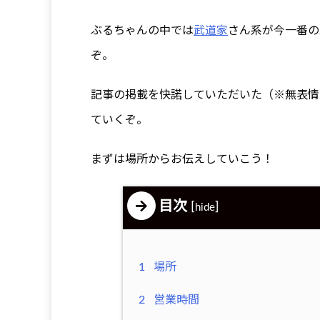
ぶるちゃんの中では
武道家
さん系が今一番の
ぞ。
記事の掲載を快諾していただいた（※無表情
ていくぞ。
まずは場所からお伝えしていこう！
目次
[
]
hide
1
場所
2
営業時間