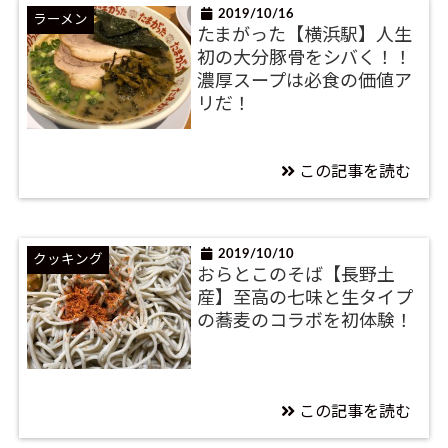
2019/10/16
ラーメン
たまがった【横浜駅】人生
初の大分豚骨をシバく！！
濃厚スープは必食の価値ア
リだ！
この記事を読む
2019/10/10
クッキング
おらとこのそば【長野土
産】至高の七味と生タイプ
の蕎麦のコラボを初体験！
この記事を読む