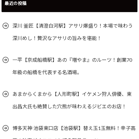
最近の投稿
深川 釜匠【清澄白河駅】アサリ爆盛り！本場で味わう
深川めし！贅沢なアサリの旨みを堪能！
一平【京成船橋駅】あの『増やま』のルーツ！創業70
年級の船橋を代表する名酒場。
あまからくまから【人形町駅】イケメン狩人俳優、東
出昌大氏も絶賛した穴熊が味わえるジビエのお店！
博多天神 池袋東口店【池袋駅】替え玉1玉無料！辛子高