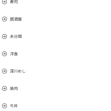
寿司
居酒屋
未分類
洋食
深川めし
焼肉
牛丼