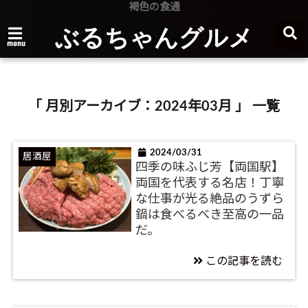
褐色の食通
ぶるちゃんグルメ
menu
「 月別アーカイブ：2024年03月 」 一覧
2024/03/31
居酒屋
四季の味ふじ芳【両国駅】
両国を代表する名店！丁寧
な仕事が光る絶品のうずら
鍋は食べるべき至高の一品
だ。
この記事を読む