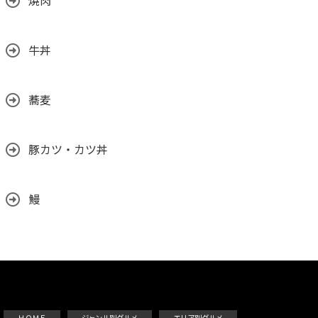
焼肉
牛丼
蕎麦
豚カツ・カツ丼
鰻