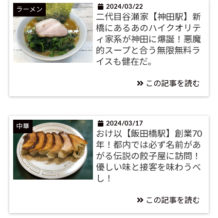
2024/03/22
ラーメン
二代目谷瀬家【神田駅】新
橋にあるあのハイクオリテ
ィ家系が神田に爆誕！悪魔
的スープと合う無限無料ラ
イスも健在だ。
この記事を読む
2024/03/17
中華
おけ以【飯田橋駅】創業70
年！都内では必ず名前があ
がる伝説の餃子屋に訪問！
優しい味と接客を味わうべ
し！
この記事を読む