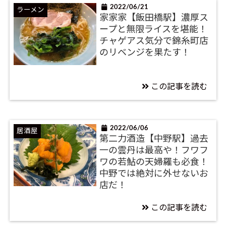
2022/06/21
ラーメン
家家家【飯田橋駅】濃厚ス
ープと無限ライスを堪能！
チャゲアス気分で錦糸町店
のリベンジを果たす！
この記事を読む
2022/06/06
居酒屋
第二力酒造【中野駅】過去
一の雲丹は最高や！フワフ
ワの若鮎の天婦羅も必食！
中野では絶対に外せないお
店だ！
この記事を読む