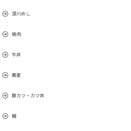
深川めし
焼肉
牛丼
蕎麦
豚カツ・カツ丼
鰻