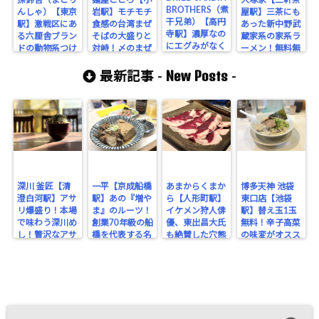
BROTHERS（煮
んしゃ）【東京
岩駅】モチモチ
屋駅】三茶にも
干兄弟）【高円
駅】激戦区にあ
食感の台湾まぜ
あった新中野武
寺駅】濃厚なの
る六厘舎ブラン
そばの大盛りと
蔵家系の家系ラ
にエグみがなく
ドの動物系つけ
対峙！〆のまぜ
ーメン！無料無
バランスの良い
麺をシバく！
ライスもいただ
限ライスでコス
煮干ラーメンを
New Posts
きだ！
パ最高！
最新記事 -
-
シバく！
深川 釜匠【清
一平【京成船橋
あまからくまか
博多天神 池袋
澄白河駅】アサ
駅】あの『増や
ら【人形町駅】
東口店【池袋
リ爆盛り！本場
ま』のルーツ！
イケメン狩人俳
駅】替え玉1玉
で味わう深川め
創業70年級の船
優、東出昌大氏
無料！辛子高菜
し！贅沢なアサ
橋を代表する名
も絶賛した穴熊
の味変がオスス
リの旨みを堪
酒場。
が味わえるジビ
メな博多豚骨ラ
能！
エのお店！
ーメン。