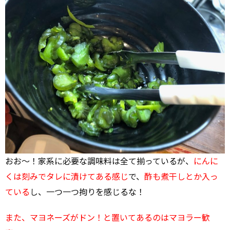
おお～！家系に必要な調味料は全て揃っているが、
にんに
くは刻みでタレに漬けてある感じ
で、
酢も煮干しとか入っ
ている
し、一つ一つ拘りを感じるな！
また、マヨネーズがドン！と置いてあるのはマヨラー歓