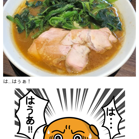
は…はぅぁ！