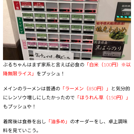
ぶるちゃんはまず家系と言えば必食の
「白米（100円）※以
降無限ライス」
をプッシュ！
メインのラーメンは普通の
「ラーメン（850円）」
と気分的
にレンソウ増しにしたかったので
「ほうれん草（150円）」
もプッシュや！
着席後は食券を出し
「油多め」
のオーダーをし、卓上調味
料を見ていこう。