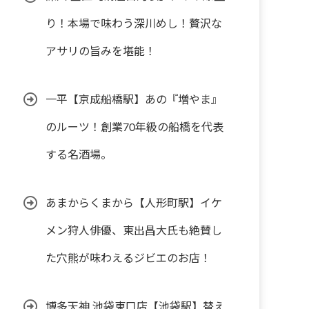
り！本場で味わう深川めし！贅沢な
アサリの旨みを堪能！
一平【京成船橋駅】あの『増やま』
のルーツ！創業70年級の船橋を代表
する名酒場。
あまからくまから【人形町駅】イケ
メン狩人俳優、東出昌大氏も絶賛し
た穴熊が味わえるジビエのお店！
博多天神 池袋東口店【池袋駅】替え