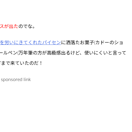
スが出た
のでな。
を労いにきてくれたパイセン
に洒落たお菓子(カドーのショ
ボールペン(万年筆の方が高級感出るけど、使いにくいと言って
町まで来ていたのだ！
sponsored link