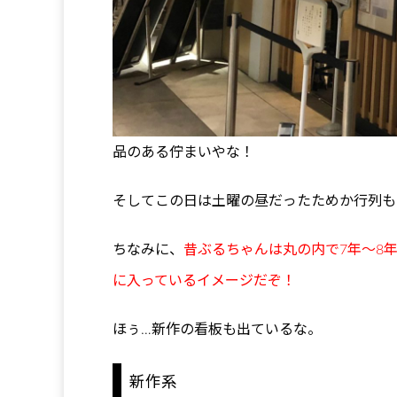
品のある佇まいやな！
そしてこの日は土曜の昼だったためか行列も
ちなみに、
昔ぶるちゃんは丸の内で7年〜8
に入っているイメージだぞ！
ほぅ…新作の看板も出ているな。
新作系