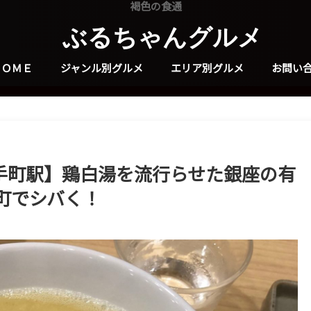
褐色の食通
ぶるちゃんグルメ
ＨＯＭＥ
ジャンル別グルメ
エリア別グルメ
お問い
大手町駅】鶏白湯を流行らせた銀座の有
町でシバく！