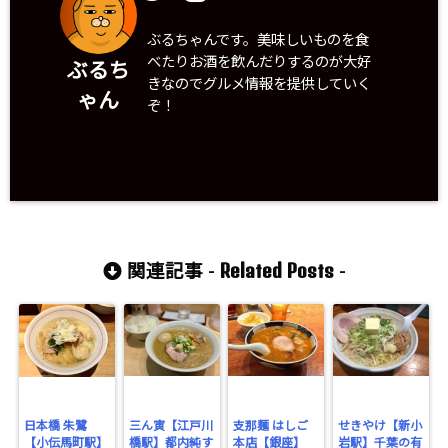
ぶるちゃんです。美味しいものを食
べたりお酒を飲んだりするのが大好
ぶるち
きなのでグルメ情報を提供していく
ゃん
ぞ！
Related Posts
関連記事 -
-
日本橋 朱鷺
三ん寅【江戸川
支那麺 はしご
せきやけ【新小
【小伝馬町駅】
橋駅】都内純す
本店【銀座】
岩駅】千葉の有