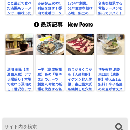
ここ最近で食べ
み系御三家の行
1964年創業。
名店を継承する
た淡麗系ラーメ
列店を食す！都
61年愛され続け
背脂ラーメンを
ンで一番唸った
内で味噌ラーメ
る唯一無二の
無心でシバく！
八咫烏さんプロ
ンを語るなら必
担々麺（だんだ
New Posts
デュースのお
ず食べるべきお
んめん）に無限
最新記事 -
-
店！
店だ！
ライスが止まら
ない。
深川 釜匠【清
一平【京成船橋
あまからくまか
博多天神 池袋
澄白河駅】アサ
駅】あの『増や
ら【人形町駅】
東口店【池袋
リ爆盛り！本場
ま』のルーツ！
イケメン狩人俳
駅】替え玉1玉
で味わう深川め
創業70年級の船
優、東出昌大氏
無料！辛子高菜
し！贅沢なアサ
橋を代表する名
も絶賛した穴熊
の味変がオスス
リの旨みを堪
酒場。
が味わえるジビ
メな博多豚骨ラ
能！
エのお店！
ーメン。