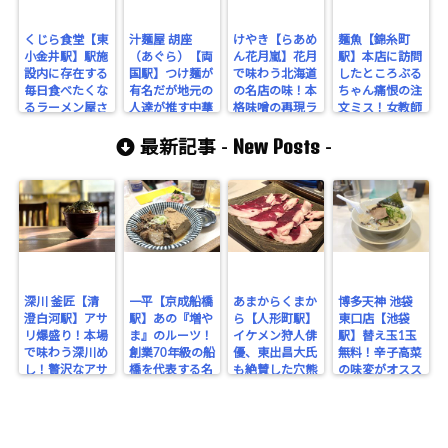
くじら食堂【東
汁麺屋 胡座
けやき【らあめ
麺魚【錦糸町
小金井駅】駅施
（あぐら）【両
ん花月嵐】花月
駅】本店に訪問
設内に存在する
国駅】つけ麺が
で味わう北海道
したところぶる
毎日食べたくな
有名だが地元の
の名店の味！本
ちゃん痛恨の注
るラーメン屋さ
人達が推す中華
格味噌の再現ラ
文ミス！女教師
ん！プルプルモ
そばが美味し！
ーメンのお味は
に謝るの巻！
New Posts
チモチの麺は最
ここは穴場だ
いかに！
最新記事 -
-
高だ！
ぜ！
深川 釜匠【清
一平【京成船橋
あまからくまか
博多天神 池袋
澄白河駅】アサ
駅】あの『増や
ら【人形町駅】
東口店【池袋
リ爆盛り！本場
ま』のルーツ！
イケメン狩人俳
駅】替え玉1玉
で味わう深川め
創業70年級の船
優、東出昌大氏
無料！辛子高菜
し！贅沢なアサ
橋を代表する名
も絶賛した穴熊
の味変がオスス
リの旨みを堪
酒場。
が味わえるジビ
メな博多豚骨ラ
能！
エのお店！
ーメン。