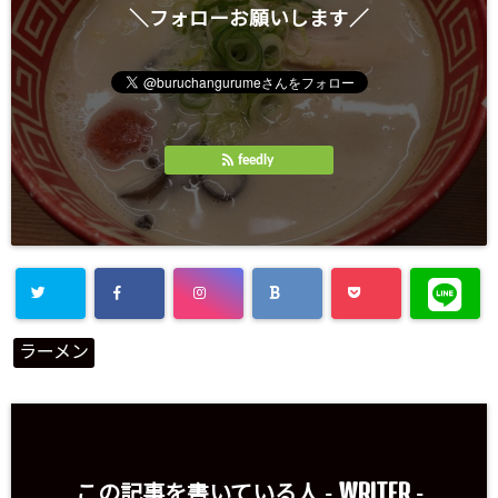
＼フォローお願いします／
feedly
ラーメン
WRITER
この記事を書いている人 -
-