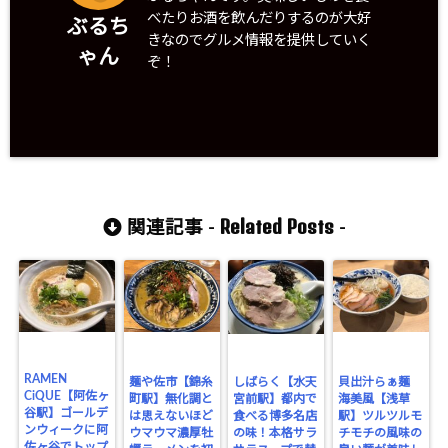
べたりお酒を飲んだりするのが大好
ぶるち
きなのでグルメ情報を提供していく
ゃん
ぞ！
Related Posts
関連記事 -
-
RAMEN
麺や佐市【錦糸
しばらく【水天
貝出汁らぁ麺
CiQUE【阿佐ヶ
町駅】無化調と
宮前駅】都内で
海美風【浅草
谷駅】ゴールデ
は思えないほど
食べる博多名店
駅】ツルツルモ
ンウィークに阿
ウマウマ濃厚牡
の味！本格サラ
チモチの風味の
佐ヶ谷でトップ