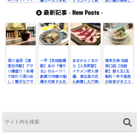
蠣ラーメンを初
サラスープで替
良い麺が美味し
の人気を誇るお
体験！牡蠣好き
玉と雑炊をキメ
い貝出汁ラーメ
店にて味玉ラー
New Posts
は必食の一杯
る！
ン。
最新記事 -
-
メンをシバく！
だ！
深川 釜匠【清
一平【京成船橋
あまからくまか
博多天神 池袋
澄白河駅】アサ
駅】あの『増や
ら【人形町駅】
東口店【池袋
リ爆盛り！本場
ま』のルーツ！
イケメン狩人俳
駅】替え玉1玉
で味わう深川め
創業70年級の船
優、東出昌大氏
無料！辛子高菜
し！贅沢なアサ
橋を代表する名
も絶賛した穴熊
の味変がオスス
リの旨みを堪
酒場。
が味わえるジビ
メな博多豚骨ラ
能！
エのお店！
ーメン。