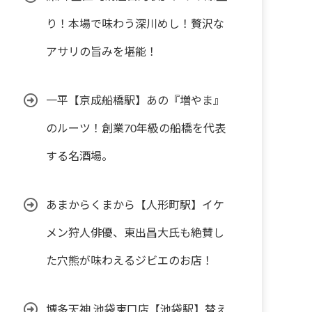
り！本場で味わう深川めし！贅沢な
アサリの旨みを堪能！
一平【京成船橋駅】あの『増やま』
のルーツ！創業70年級の船橋を代表
する名酒場。
あまからくまから【人形町駅】イケ
メン狩人俳優、東出昌大氏も絶賛し
た穴熊が味わえるジビエのお店！
博多天神 池袋東口店【池袋駅】替え