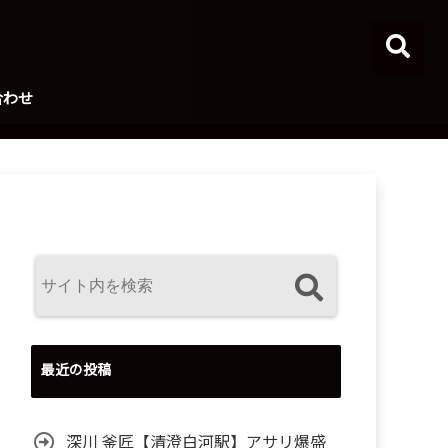
合わせ
最近の投稿
深川 釜匠【清澄白河駅】アサリ爆盛