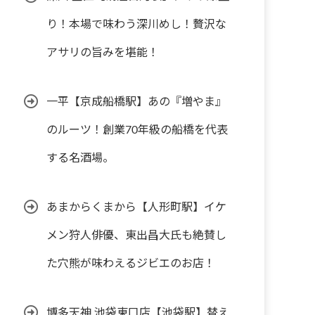
り！本場で味わう深川めし！贅沢な
アサリの旨みを堪能！
一平【京成船橋駅】あの『増やま』
のルーツ！創業70年級の船橋を代表
する名酒場。
あまからくまから【人形町駅】イケ
メン狩人俳優、東出昌大氏も絶賛し
た穴熊が味わえるジビエのお店！
博多天神 池袋東口店【池袋駅】替え