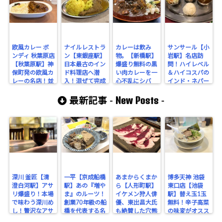
欧風カレー ボ
ナイルレストラ
カレーは飲み
サンサール【小
ンディ 秋葉原店
ン【東銀座駅】
物。【新橋駅】
岩駅】名店訪
【秋葉原駅】神
日本最古のイン
爆盛り無料の黒
問！ハイレベル
保町発の欧風カ
ド料理店へ潜
い肉カレーを一
＆ハイコスパの
レーの名店！並
入！混ぜて完成
心不乱にシバ
インド・ネパー
ばずに入れた秋
する伝説のムル
く！
ル料理店を訪
New Posts
葉店もぜひ。
ギーランチ！
問！
最新記事 -
-
深川 釜匠【清
一平【京成船橋
あまからくまか
博多天神 池袋
澄白河駅】アサ
駅】あの『増や
ら【人形町駅】
東口店【池袋
リ爆盛り！本場
ま』のルーツ！
イケメン狩人俳
駅】替え玉1玉
で味わう深川め
創業70年級の船
優、東出昌大氏
無料！辛子高菜
し！贅沢なアサ
橋を代表する名
も絶賛した穴熊
の味変がオスス
リの旨みを堪
酒場。
が味わえるジビ
メな博多豚骨ラ