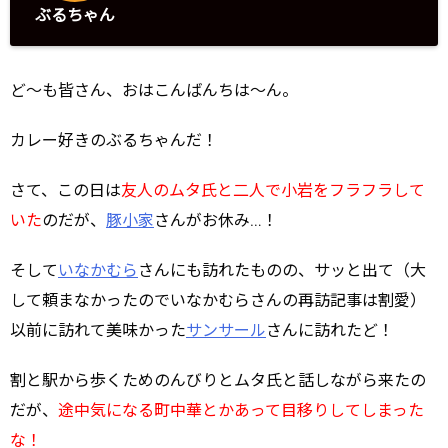
ぶるちゃん
ど～も皆さん、おはこんばんちは～ん。
カレー好きのぶるちゃんだ！
さて、この日は
友人のムタ氏と二人で小岩をフラフラして
いた
のだが、
豚小家
さんがお休み…！
そして
いなかむら
さんにも訪れたものの、サッと出て（大
して頼まなかったのでいなかむらさんの再訪記事は割愛）
以前に訪れて美味かった
サンサール
さんに訪れたど！
割と駅から歩くためのんびりとムタ氏と話しながら来たの
だが、
途中気になる町中華とかあって目移りしてしまった
な！