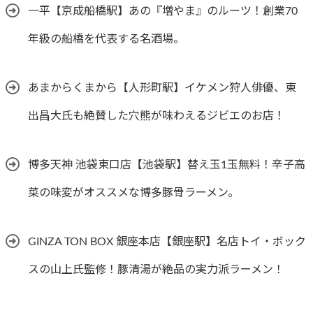
一平【京成船橋駅】あの『増やま』のルーツ！創業70
年級の船橋を代表する名酒場。
あまからくまから【人形町駅】イケメン狩人俳優、東
出昌大氏も絶賛した穴熊が味わえるジビエのお店！
博多天神 池袋東口店【池袋駅】替え玉1玉無料！辛子高
菜の味変がオススメな博多豚骨ラーメン。
GINZA TON BOX 銀座本店【銀座駅】名店トイ・ボック
スの山上氏監修！豚清湯が絶品の実力派ラーメン！