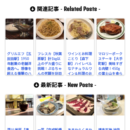
Related Posts
関連記事 -
-
グリルエフ【五
フレスカ【秋葉
ワインとお料理
マロリーポーク
反田駅】1950
原駅】計1kg以
ことり【森下
ステーキ【大手
年創業の老舗洋
上のデカ盛りに
駅】ハイレベル
町駅】美味すぎ
食店へ。想像を
挑戦！ぶるちゃ
なナチュラルワ
る肉壁！450g
超える衝撃のハ
んの死闘を刮目
イン＆料理のお
の富士山を食ら
ヤシライスと赤
せよ！
店でデート！開
う！無限ライス
New Posts
ワインで過ごす
化楼の低加水パ
＆スープでお腹
最新記事 -
-
至福の休日！
スタは絶品だ。
一杯大満足だ。
深川 釜匠【清
一平【京成船橋
あまからくまか
博多天神 池袋