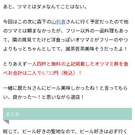
あと、ツマミはダメなんてことはない。
今回はこの次に森下の
山利喜
さんに行く予定だったので他
のツマミは頼まなかったが、フリー以外の一品料理もあっ
て、隣の席見てたけど洋食っぽいオツマミがフリーのやつ
よりもっとちゃんとしてて、滅茶苦茶美味そうだったよ！
とりあえず
一人四杯と無料の上記掲載したオツマミ群を食
べお会計は二人で8,732円（税込）！
一緒に居たＮさんにビール美味しかったね！と言ってもら
い、良かった～！と思いながら退店！
まとめ
総じて、ビール好きの聖地なので、ビール好きは必ず行く