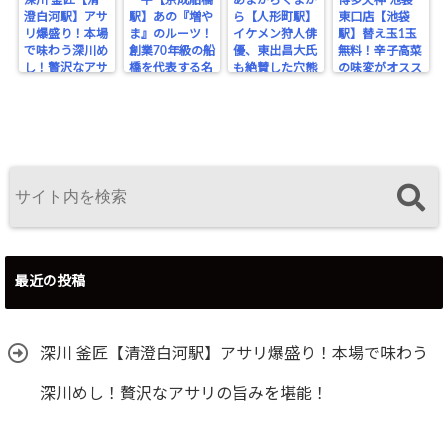
澄白河駅】アサ
駅】あの『増や
ら【人形町駅】
東口店【池袋
リ爆盛り！本場
ま』のルーツ！
イケメン狩人俳
駅】替え玉1玉
で味わう深川め
創業70年級の船
優、東出昌大氏
無料！辛子高菜
し！贅沢なアサ
橋を代表する名
も絶賛した穴熊
の味変がオスス
リの旨みを堪
酒場。
が味わえるジビ
メな博多豚骨ラ
能！
エのお店！
ーメン。
最近の投稿
深川 釜匠【清澄白河駅】アサリ爆盛り！本場で味わう
深川めし！贅沢なアサリの旨みを堪能！