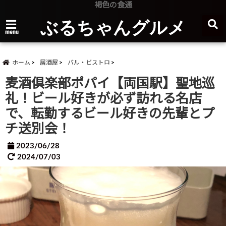
褐色の食通
ぶるちゃんグルメ
menu
ホーム
居酒屋
バル・ビストロ
麦酒倶楽部ポパイ【両国駅】聖地巡
礼！ビール好きが必ず訪れる名店
で、転勤するビール好きの先輩とプ
チ送別会！
2023/06/28
2024/07/03