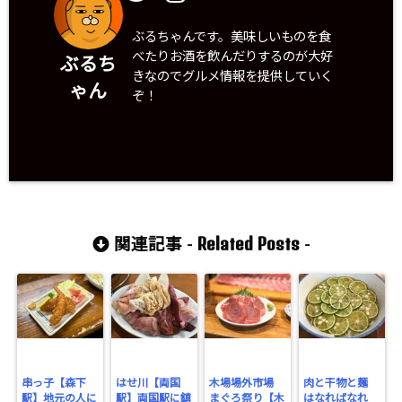
ぶるちゃんです。美味しいものを食
べたりお酒を飲んだりするのが大好
ぶるち
きなのでグルメ情報を提供していく
ゃん
ぞ！
Related Posts
関連記事 -
-
串っ子【森下
はせ川【両国
木場場外市場
肉と干物と麺
駅】地元の人に
駅】両国駅に鎮
まぐろ祭り【木
はなればなれ