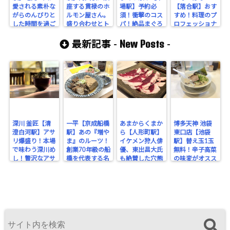
愛される素朴な
座する貫禄のホ
場駅】予約必
【落合駅】おす
がらのんびりと
ルモン屋さん。
須！衝撃のコス
すめ！料理のプ
した時間を過ご
盛り合わせとト
パ！絶品まぐろ
ロフェッショナ
せる居酒屋さん
ロトロのモツ煮
料理と100円牡
ル達が集うハイ
New Posts
だ！
を注文すべし！
蠣に満たされる
レベルな店の料
最新記事 -
-
心とお腹。
理に舌鼓を打
つ！
深川 釜匠【清
一平【京成船橋
あまからくまか
博多天神 池袋
澄白河駅】アサ
駅】あの『増や
ら【人形町駅】
東口店【池袋
リ爆盛り！本場
ま』のルーツ！
イケメン狩人俳
駅】替え玉1玉
で味わう深川め
創業70年級の船
優、東出昌大氏
無料！辛子高菜
し！贅沢なアサ
橋を代表する名
も絶賛した穴熊
の味変がオスス
リの旨みを堪
酒場。
が味わえるジビ
メな博多豚骨ラ
能！
エのお店！
ーメン。