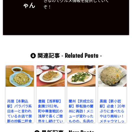
きなのでグルメ情報を提供していく
ゃん
ぞ！
Related Posts
関連記事 -
-
兆徳【本駒込
豊龍【浅草駅】
蘭州【京成立石
黒龍【新小岩
駅】パラパラ系
創業1982年。
駅】移転後の蘭
駅】必食！20年
日本一と言われ
町中華激戦区の
州に再訪！メニ
ぶりに食べたら
ているお店で禁
浅草で長くご商
ューが変わった
やはり美味い！
断の炒飯二杯食
売をし続けてい
ものの、名店の
メチャウマしっ
い！ぶるちゃん
る実力店！町中
水餃子は健在
とりチャーハン
は普通の炒飯の
華王道の味に舌
だ。
とジューシー餃