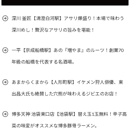
深川 釜匠【清澄白河駅】アサリ爆盛り！本場で味わう
深川めし！贅沢なアサリの旨みを堪能！
一平【京成船橋駅】あの『増やま』のルーツ！創業70
年級の船橋を代表する名酒場。
あまからくまから【人形町駅】イケメン狩人俳優、東
出昌大氏も絶賛した穴熊が味わえるジビエのお店！
博多天神 池袋東口店【池袋駅】替え玉1玉無料！辛子高
菜の味変がオススメな博多豚骨ラーメン。