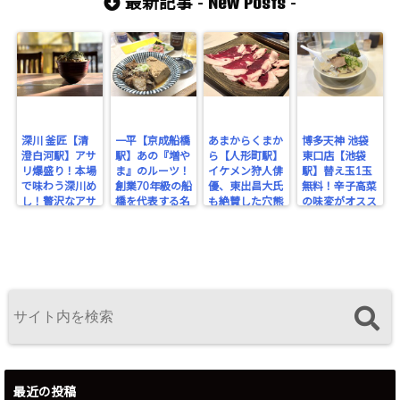
New Posts
最新記事 -
-
方をオススメ！
鼓を打つ！
子をシバく！
深川 釜匠【清
一平【京成船橋
あまからくまか
博多天神 池袋
澄白河駅】アサ
駅】あの『増や
ら【人形町駅】
東口店【池袋
リ爆盛り！本場
ま』のルーツ！
イケメン狩人俳
駅】替え玉1玉
で味わう深川め
創業70年級の船
優、東出昌大氏
無料！辛子高菜
し！贅沢なアサ
橋を代表する名
も絶賛した穴熊
の味変がオスス
リの旨みを堪
酒場。
が味わえるジビ
メな博多豚骨ラ
能！
エのお店！
ーメン。
最近の投稿