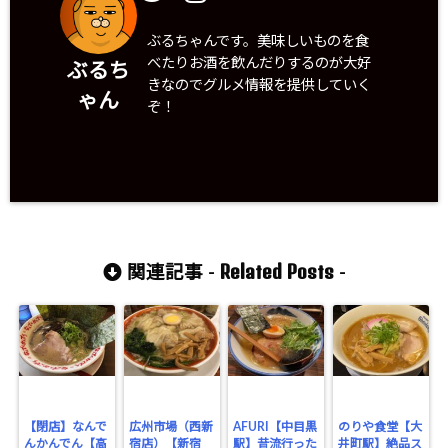
ぶるちゃんです。美味しいものを食
べたりお酒を飲んだりするのが大好
ぶるち
きなのでグルメ情報を提供していく
ゃん
ぞ！
Related Posts
関連記事 -
-
【閉店】なんで
広州市場（西新
AFURI【中目黒
のりや食堂【大
んかんでん【高
宿店）【新宿
駅】昔流行った
井町駅】絶品ス