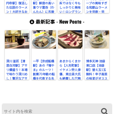
円寺駅】復活し
駅】鮮度の高い
系ではなく今も
ープの美味すぎ
た伝説のラーメ
激ウマ雲呑（わ
しっかりと美味
る和歌山ラーメ
ン！大好きなお
んたん）に舌鼓
い！ロングラン
ンを完飲・完
店の師匠のお店
を打つ！食べる
を続けるハイク
食！大井町内で
New Posts
を、感動と共に
価値アリだ！
オリティラーメ
もレベル高し！
最新記事 -
-
シバく！
ンをシバく！
深川 釜匠【清
一平【京成船橋
あまからくまか
博多天神 池袋
澄白河駅】アサ
駅】あの『増や
ら【人形町駅】
東口店【池袋
リ爆盛り！本場
ま』のルーツ！
イケメン狩人俳
駅】替え玉1玉
で味わう深川め
創業70年級の船
優、東出昌大氏
無料！辛子高菜
し！贅沢なアサ
橋を代表する名
も絶賛した穴熊
の味変がオスス
リの旨みを堪
酒場。
が味わえるジビ
メな博多豚骨ラ
能！
エのお店！
ーメン。