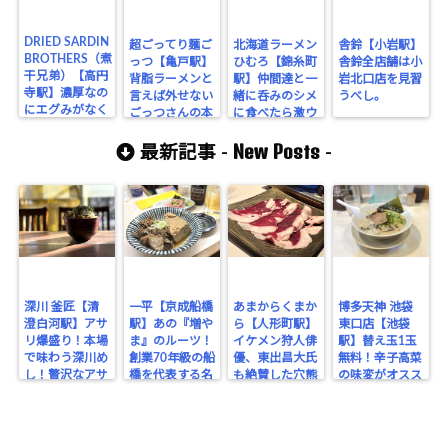
DRIED SARDIN
超ごってり麺ご
北海道ラーメン
舎鈴【小岩駅】
BROTHERS（煮
っつ【亀戸駅】
ひむろ【錦糸町
舎鈴全店舗は小
干兄弟）【高円
背脂ラーメンと
駅】仲間達と一
岩北口店を見習
寺駅】濃厚なの
言えば外せない
緒に呑みのシメ
うべし。
にエグみがなく
ごっつさんの本
に食べたら激ウ
バランスの良い
店に訪問！年の
マ過ぎて昇天し
煮干ラーメンを
New Posts
瀬に背脂に溺れ
た件。
最新記事 -
-
シバく！
た記録…！
深川 釜匠【清
一平【京成船橋
あまからくまか
博多天神 池袋
澄白河駅】アサ
駅】あの『増や
ら【人形町駅】
東口店【池袋
リ爆盛り！本場
ま』のルーツ！
イケメン狩人俳
駅】替え玉1玉
で味わう深川め
創業70年級の船
優、東出昌大氏
無料！辛子高菜
し！贅沢なアサ
橋を代表する名
も絶賛した穴熊
の味変がオスス
リの旨みを堪
酒場。
が味わえるジビ
メな博多豚骨ラ
能！
エのお店！
ーメン。