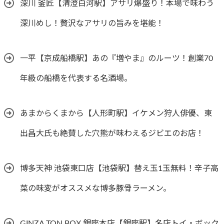
深川 釜匠【清澄白河駅】アサリ爆盛り！本場で味わう
深川めし！贅沢なアサリの旨みを堪能！
一平【京成船橋駅】あの『増やま』のルーツ！創業70
年級の船橋を代表する名酒場。
あまからくまから【人形町駅】イケメン狩人俳優、東
出昌大氏も絶賛した穴熊が味わえるジビエのお店！
博多天神 池袋東口店【池袋駅】替え玉1玉無料！辛子高
菜の味変がオススメな博多豚骨ラーメン。
GINZA TON BOX 銀座本店【銀座駅】名店トイ・ボック