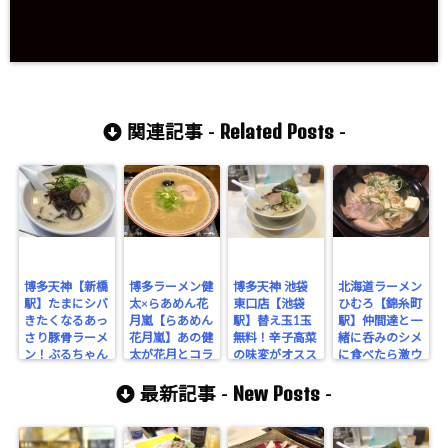
Related Posts
関連記事 -
-
博多天神【新橋
博多ラーメン健
博多天神 池袋
北海道ラーメン
駅】たまにシバ
太×らあめん花
東口店【池袋
ひむろ【錦糸町
きたくなるあっ
月嵐【らあめん
駅】替え玉1玉
駅】仲間達と一
さり豚骨ラーメ
花月嵐】あの健
無料！辛子高菜
緒に呑みのシメ
ン！ぶるちゃん
太が花月とコラ
の味変がオスス
に食べたら激ウ
オススメの食べ
ボ！再現度89％
メな博多豚骨ラ
マ過ぎて昇天し
New Posts
方を伝授！
を謳う豚骨ラー
ーメン。
た件。
最新記事 -
-
メンは如何に！