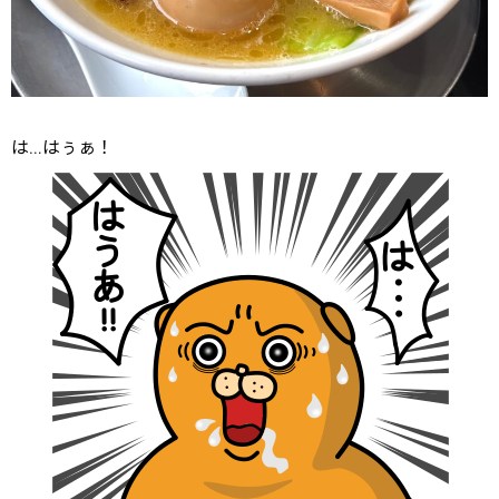
は…はぅぁ！