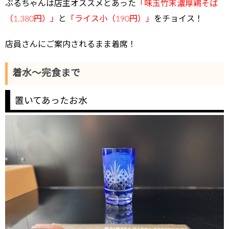
ぶるちゃんは店主オススメとあった
「味玉竹末濃厚鶏そば
（1,380円）」
と
「ライス小（190円）」
をチョイス！
店員さんにご案内されるまま着席！
着水～完食まで
置いてあったお水