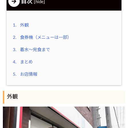
目次
[
]
hide
1.
外観
2.
食券機（メニューは一部）
3.
着水～完食まで
4.
まとめ
5.
お店情報
外観