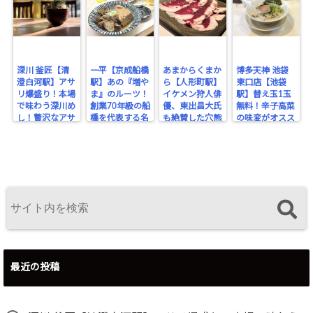
深川 釜匠【清
一平【京成船橋
あまからくまか
博多天神 池袋
澄白河駅】アサ
駅】あの『増や
ら【人形町駅】
東口店【池袋
リ爆盛り！本場
ま』のルーツ！
イケメン狩人俳
駅】替え玉1玉
で味わう深川め
創業70年級の船
優、東出昌大氏
無料！辛子高菜
し！贅沢なアサ
橋を代表する名
も絶賛した穴熊
の味変がオスス
リの旨みを堪
酒場。
が味わえるジビ
メな博多豚骨ラ
能！
エのお店！
ーメン。
最近の投稿