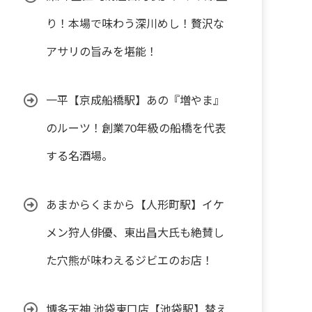
り！本場で味わう深川めし！贅沢な
アサリの旨みを堪能！
一平【京成船橋駅】あの『増やま』
のルーツ！創業70年級の船橋を代表
する名酒場。
あまからくまから【人形町駅】イケ
メン狩人俳優、東出昌大氏も絶賛し
た穴熊が味わえるジビエのお店！
博多天神 池袋東口店【池袋駅】替え