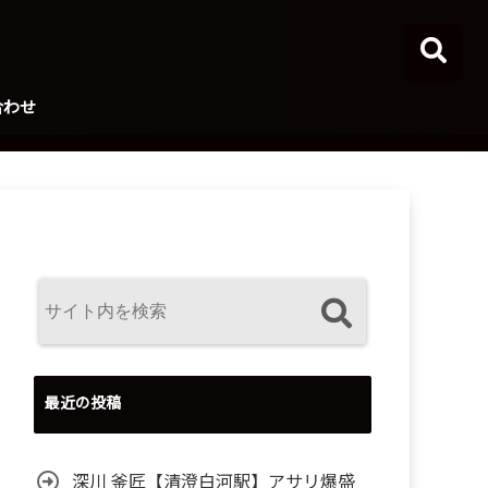
合わせ
最近の投稿
深川 釜匠【清澄白河駅】アサリ爆盛