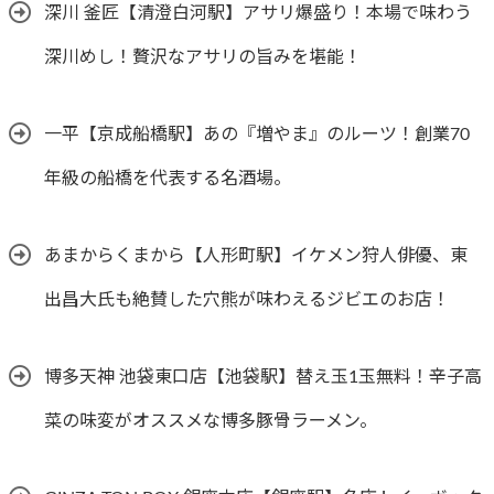
深川 釜匠【清澄白河駅】アサリ爆盛り！本場で味わう
深川めし！贅沢なアサリの旨みを堪能！
一平【京成船橋駅】あの『増やま』のルーツ！創業70
年級の船橋を代表する名酒場。
あまからくまから【人形町駅】イケメン狩人俳優、東
出昌大氏も絶賛した穴熊が味わえるジビエのお店！
博多天神 池袋東口店【池袋駅】替え玉1玉無料！辛子高
菜の味変がオススメな博多豚骨ラーメン。