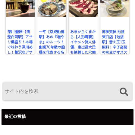
深川 釜匠【清
一平【京成船橋
あまからくまか
博多天神 池袋
澄白河駅】アサ
駅】あの『増や
ら【人形町駅】
東口店【池袋
リ爆盛り！本場
ま』のルーツ！
イケメン狩人俳
駅】替え玉1玉
で味わう深川め
創業70年級の船
優、東出昌大氏
無料！辛子高菜
し！贅沢なアサ
橋を代表する名
も絶賛した穴熊
の味変がオスス
リの旨みを堪
酒場。
が味わえるジビ
メな博多豚骨ラ
能！
エのお店！
ーメン。
最近の投稿