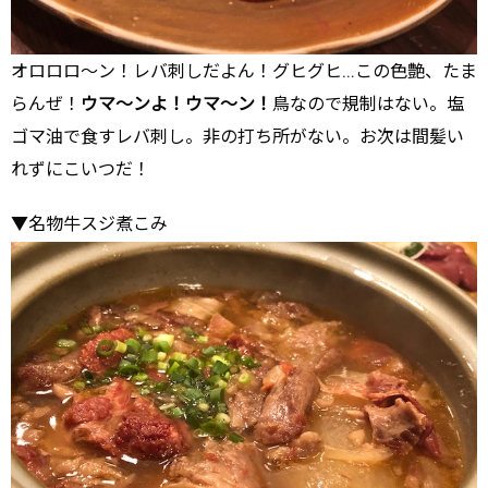
オロロロ～ン！レバ刺しだよん！グヒグヒ…この色艶、たま
らんぜ！
ウマ～ンよ！ウマ～ン！
鳥なので規制はない。塩
ゴマ油で食すレバ刺し。非の打ち所がない。お次は間髪い
れずにこいつだ！
▼名物牛スジ煮こみ