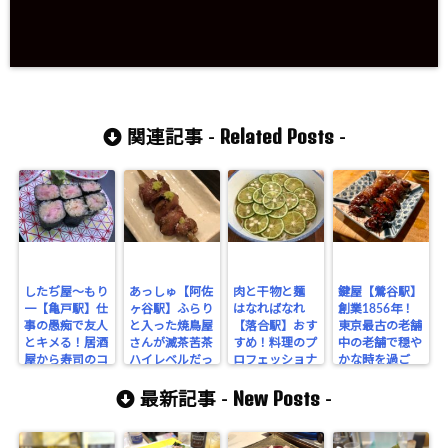
Related Posts
関連記事 -
-
したぢ屋～もり
あっしゅ【阿佐
肉と干物と麺
鍵屋【鶯谷駅】
一【亀戸駅】仕
ヶ谷駅】ふらり
はなればなれ
創業1856年！
事の愚痴で友人
と入った焼鳥屋
【落合駅】おす
東京最古の老舗
とキメる！居酒
さんが滅茶苦茶
すめ！料理のプ
中の老舗で穏や
屋から寿司のコ
ハイレベルだっ
ロフェッショナ
かな時を過ご
ンボの記録！
た件
ル達が集うハイ
す。
New Posts
レベルな店の料
最新記事 -
-
理に舌鼓を打
つ！