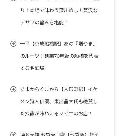
り！本場で味わう深川めし！贅沢な
アサリの旨みを堪能！
一平【京成船橋駅】あの『増やま』
のルーツ！創業70年級の船橋を代表
する名酒場。
あまからくまから【人形町駅】イケ
メン狩人俳優、東出昌大氏も絶賛し
た穴熊が味わえるジビエのお店！
博多天神 池袋東口店【池袋駅】替え