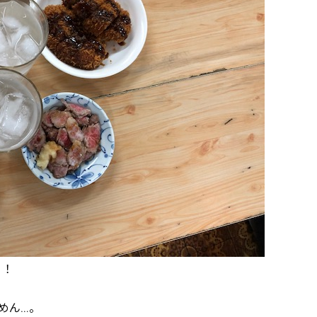
ィ！
めん…。