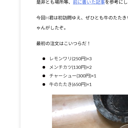
是非とも場所等、
前に書いた記事
を参考にし
今回H君は初訪問ゆえ、ぜひとも牛のたたき
ゃんがしたぞ。
最初の注文はこいつらだ！
レモンワリ(250円)×3
メンチカツ(130円)×2
チャーシュー(300円)×1
牛のたたき(650円)×1