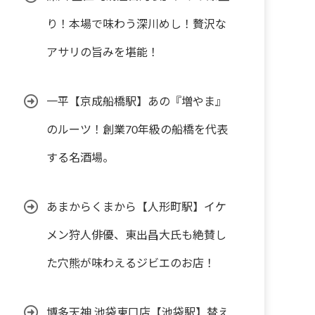
り！本場で味わう深川めし！贅沢な
アサリの旨みを堪能！
一平【京成船橋駅】あの『増やま』
のルーツ！創業70年級の船橋を代表
する名酒場。
あまからくまから【人形町駅】イケ
メン狩人俳優、東出昌大氏も絶賛し
た穴熊が味わえるジビエのお店！
博多天神 池袋東口店【池袋駅】替え