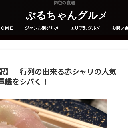
褐色の食通
ぶるちゃんグルメ
ＨＯＭＥ
ジャンル別グルメ
エリア別グルメ
お問い
駅】 行列の出来る赤シャリの人気
軍艦をシバく！