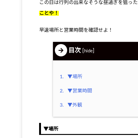
この日は行列の出来なそうな昼過ぎを狙った
ことや！
早速場所と営業時間を確認せよ！
目次
[
]
hide
1.
▼場所
2.
▼営業時間
3.
▼外観
▼場所