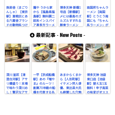
孫鈴舎（まごり
麺や うから家
博多天神 新橋1
両国邦ちゃんラ
んしゃ）【東京
から【福島県福
号店【新橋駅】
ーメン【両国
駅】激戦区にあ
島駅】無科調二
〆には最高のズ
駅】とうとう両
る六厘舎ブラン
郎系インスパイ
ルズルすすれる
国にも「ちゃん
ドの動物系つけ
ア喜多方ラーメ
豚骨ラーメン
系ラーメン」が
麺をシバく！
ンをむさぼり食
だ！
上陸！無料無限
New Posts
す！この辺のオ
ライスの店で腹
最新記事 -
-
ススメだ！
いっぱいシバ
く！
深川 釜匠【清
一平【京成船橋
あまからくまか
博多天神 池袋
澄白河駅】アサ
駅】あの『増や
ら【人形町駅】
東口店【池袋
リ爆盛り！本場
ま』のルーツ！
イケメン狩人俳
駅】替え玉1玉
で味わう深川め
創業70年級の船
優、東出昌大氏
無料！辛子高菜
し！贅沢なアサ
橋を代表する名
も絶賛した穴熊
の味変がオスス
リの旨みを堪
酒場。
が味わえるジビ
メな博多豚骨ラ
能！
エのお店！
ーメン。