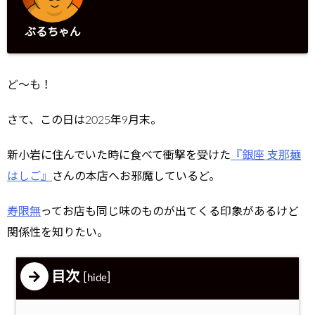
ぶるちゃん
ど～も！
さて、この日は2025年9月末。
新小岩に住んでいた時に食べて衝撃を受けた
『銀座 支那麺
はしご』
さんの本店へお邪魔しているど。
寿限無
ってお店も同じ味のものが出てくる印象があるけど
関係性を知りたい。
目次
[
]
hide