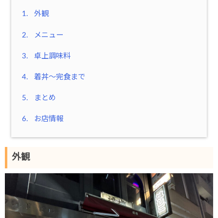
1.
外観
2.
メニュー
3.
卓上調味料
4.
着丼～完食まで
5.
まとめ
6.
お店情報
外観