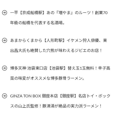
一平【京成船橋駅】あの『増やま』のルーツ！創業70
年級の船橋を代表する名酒場。
あまからくまから【人形町駅】イケメン狩人俳優、東
出昌大氏も絶賛した穴熊が味わえるジビエのお店！
博多天神 池袋東口店【池袋駅】替え玉1玉無料！辛子高
菜の味変がオススメな博多豚骨ラーメン。
GINZA TON BOX 銀座本店【銀座駅】名店トイ・ボック
スの山上氏監修！豚清湯が絶品の実力派ラーメン！