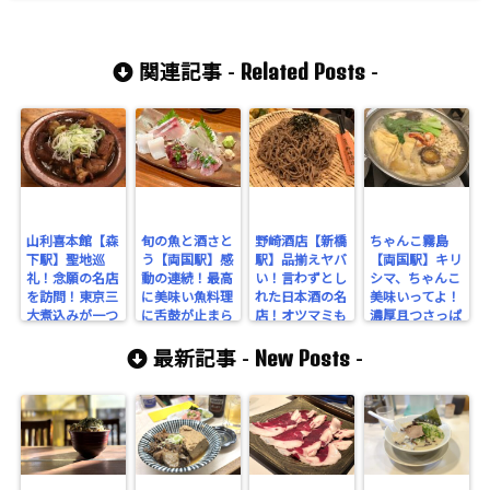
Related Posts
関連記事 -
-
山利喜本館【森
旬の魚と酒さと
野崎酒店【新橋
ちゃんこ霧島
下駅】聖地巡
う【両国駅】感
駅】品揃えヤバ
【両国駅】キリ
礼！念願の名店
動の連続！最高
い！言わずとし
シマ、ちゃんこ
を訪問！東京三
に美味い魚料理
れた日本酒の名
美味いってよ！
大煮込みが一つ
に舌鼓が止まら
店！オツマミも
濃厚且つさっぱ
である圧巻の煮
ない。絶対に訪
丁寧で美味しい
りな醤油と味噌
New Posts
込みをワインで
れるべき名店
ぞ！
の絶品スープは
最新記事 -
-
流す！
だ。
必食だ。