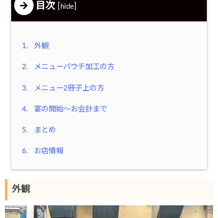
目次
[
]
hide
1.
外観
2.
メニューパウチ加工の方
3.
メニュー2冊子上の方
4.
宴の開始～お会計まで
5.
まとめ
6.
お店情報
外観