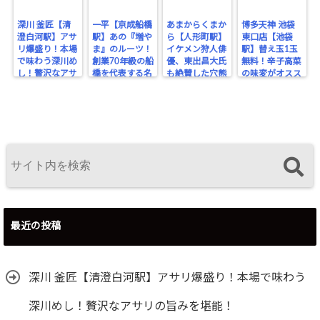
深川 釜匠【清
一平【京成船橋
あまからくまか
博多天神 池袋
澄白河駅】アサ
駅】あの『増や
ら【人形町駅】
東口店【池袋
リ爆盛り！本場
ま』のルーツ！
イケメン狩人俳
駅】替え玉1玉
で味わう深川め
創業70年級の船
優、東出昌大氏
無料！辛子高菜
し！贅沢なアサ
橋を代表する名
も絶賛した穴熊
の味変がオスス
リの旨みを堪
酒場。
が味わえるジビ
メな博多豚骨ラ
能！
エのお店！
ーメン。
最近の投稿
深川 釜匠【清澄白河駅】アサリ爆盛り！本場で味わう
深川めし！贅沢なアサリの旨みを堪能！