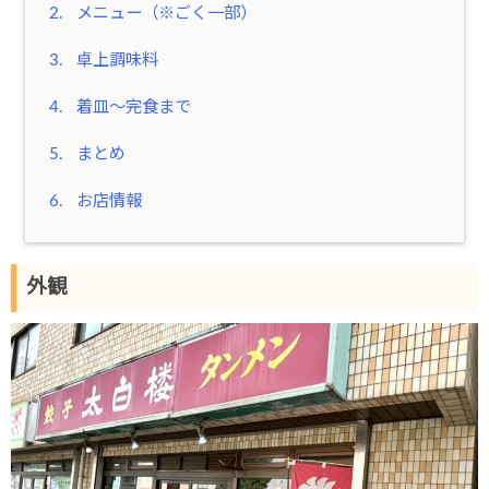
2.
メニュー（※ごく一部）
3.
卓上調味料
4.
着皿～完食まで
5.
まとめ
6.
お店情報
外観