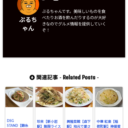
ぶるちゃんです。美味しいものを食
べたりお酒を飲んだりするのが大好
ぶるち
きなのでグルメ情報を提供していく
ゃん
ぞ！
Related Posts
関連記事 -
-
DSG
珍来【新小岩
興隆菜館【森下
中華 紅楽【稲
STAND【錦糸
駅】無限ライス
駅】地元で愛さ
荷町駅】神接客