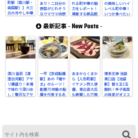
町駅（菊川駅・
あり！二日分の
れる町中華の魅
の美味しいハイ
両国駅）】大三
野菜がとれそう
力をレポート！
レベル町中華！
元の冷やし中華
なウマウマ肉野
堪能する絶品餃
いつか食べたい
が食べられるシ
菜炒めとライス
子と優しい炒
マヨネーズラー
ャレオツなお
New Posts
で連休の幕開
飯、優しい接客
メンにも注目
最新記事 -
-
店！
け！
に癒される。
だ！
深川 釜匠【清
一平【京成船橋
あまからくまか
博多天神 池袋
澄白河駅】アサ
駅】あの『増や
ら【人形町駅】
東口店【池袋
リ爆盛り！本場
ま』のルーツ！
イケメン狩人俳
駅】替え玉1玉
で味わう深川め
創業70年級の船
優、東出昌大氏
無料！辛子高菜
し！贅沢なアサ
橋を代表する名
も絶賛した穴熊
の味変がオスス
リの旨みを堪
酒場。
が味わえるジビ
メな博多豚骨ラ
能！
エのお店！
ーメン。