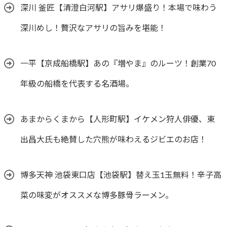
深川 釜匠【清澄白河駅】アサリ爆盛り！本場で味わう
深川めし！贅沢なアサリの旨みを堪能！
一平【京成船橋駅】あの『増やま』のルーツ！創業70
年級の船橋を代表する名酒場。
あまからくまから【人形町駅】イケメン狩人俳優、東
出昌大氏も絶賛した穴熊が味わえるジビエのお店！
博多天神 池袋東口店【池袋駅】替え玉1玉無料！辛子高
菜の味変がオススメな博多豚骨ラーメン。