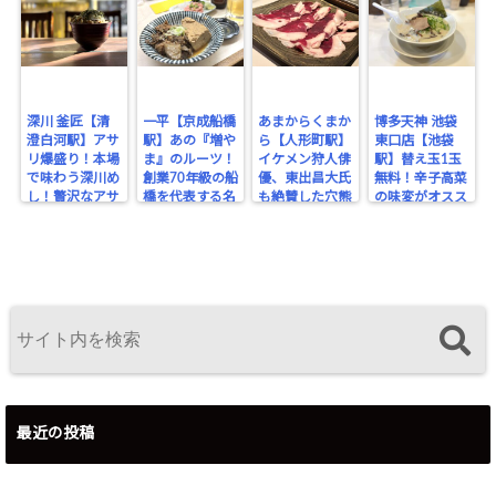
深川 釜匠【清
一平【京成船橋
あまからくまか
博多天神 池袋
澄白河駅】アサ
駅】あの『増や
ら【人形町駅】
東口店【池袋
リ爆盛り！本場
ま』のルーツ！
イケメン狩人俳
駅】替え玉1玉
で味わう深川め
創業70年級の船
優、東出昌大氏
無料！辛子高菜
し！贅沢なアサ
橋を代表する名
も絶賛した穴熊
の味変がオスス
リの旨みを堪
酒場。
が味わえるジビ
メな博多豚骨ラ
能！
エのお店！
ーメン。
最近の投稿