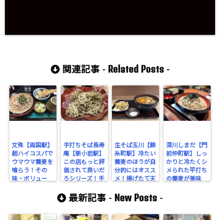
Related Posts
関連記事 -
-
文殊【両国駅】
手打ちそば長寿
生そば玉川【錦
深川しまだ【門
超ハイコスパで
庵【新小岩駅】
糸町駅】冷たい
前仲町駅】しっ
ウマウマ蕎麦を
この店もっと評
蕎麦のほうが自
かりと冷たくシ
喰らう！その
価されて良いだ
分的にはオスス
メられた平打ち
味・ボリュー
ろシリーズ！手
メ！揚げたて天
の蕎麦が美味
ム・コスパに必
打ち蕎麦ウマウ
ぷらも楽しめる
い。門仲で25年
New Posts
ずや満足する筈
マン！
人気店。
愛される本格手
最新記事 -
-
だ！
打ち蕎麦！