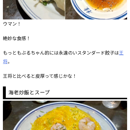
ウマン！
絶妙な食感！
もっともぶるちゃん的には永遠のいスタンダード餃子は
王
将
。
王将と比べると皮厚って感じかな！
海老炒飯とスープ