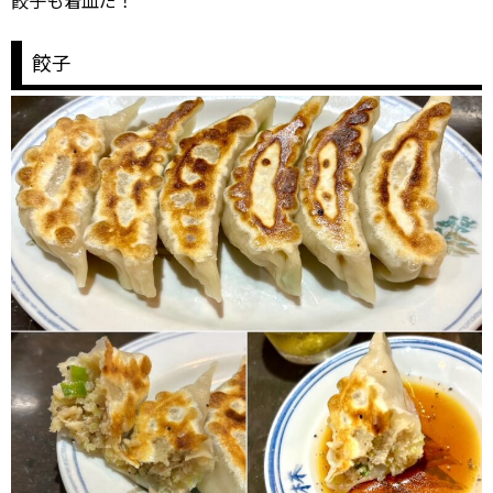
餃子も着皿だ！
餃子