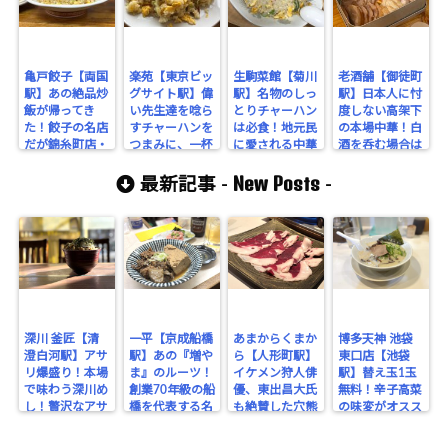
亀戸餃子【両国
楽苑【東京ビッ
生駒菜館【菊川
老酒舗【御徒町
駅】あの絶品炒
グサイト駅】偉
駅】名物のしっ
駅】日本人に忖
飯が帰ってき
い先生達を唸ら
とりチャーハン
度しない高架下
た！餃子の名店
すチャーハンを
は必食！地元民
の本場中華！白
だが錦糸町店・
つまみに、一杯
に愛される中華
酒を呑む場合は
両国店はチャー
やりたい気分
屋さんで爆食＆
注意が必要だ！
New Posts
ハンを食すべ
だ！
爆飲をキメる！
最新記事 -
-
し！
深川 釜匠【清
一平【京成船橋
あまからくまか
博多天神 池袋
澄白河駅】アサ
駅】あの『増や
ら【人形町駅】
東口店【池袋
リ爆盛り！本場
ま』のルーツ！
イケメン狩人俳
駅】替え玉1玉
で味わう深川め
創業70年級の船
優、東出昌大氏
無料！辛子高菜
し！贅沢なアサ
橋を代表する名
も絶賛した穴熊
の味変がオスス
リの旨みを堪
酒場。
が味わえるジビ
メな博多豚骨ラ
能！
エのお店！
ーメン。