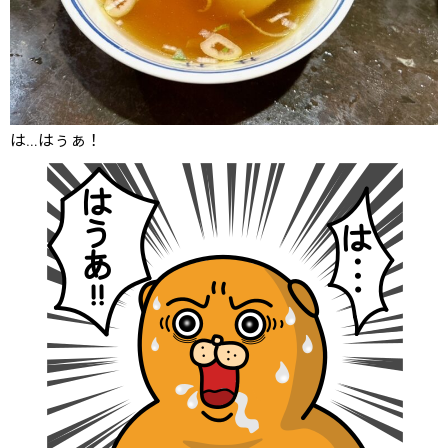
は…はぅぁ！