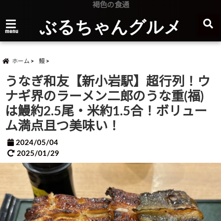
褐色の食通
ぶるちゃんグルメ
menu
ホーム
鰻
うなぎ和友【新小岩駅】超行列！ウ
ナギ界のラーメン二郎のうな重(福)
は鰻約2.5尾・米約1.5合！ボリュー
ム満点且つ美味い！
2024/05/04
2025/01/29