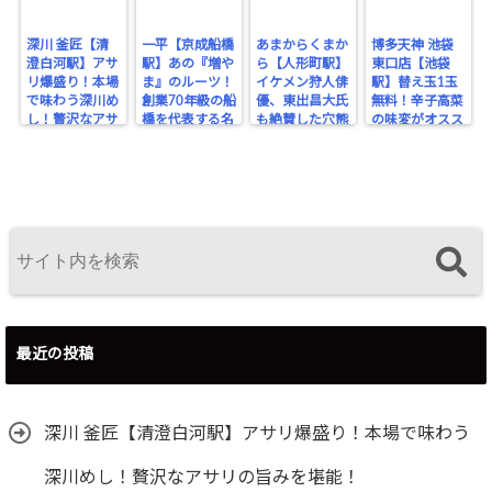
深川 釜匠【清
一平【京成船橋
あまからくまか
博多天神 池袋
澄白河駅】アサ
駅】あの『増や
ら【人形町駅】
東口店【池袋
リ爆盛り！本場
ま』のルーツ！
イケメン狩人俳
駅】替え玉1玉
で味わう深川め
創業70年級の船
優、東出昌大氏
無料！辛子高菜
し！贅沢なアサ
橋を代表する名
も絶賛した穴熊
の味変がオスス
リの旨みを堪
酒場。
が味わえるジビ
メな博多豚骨ラ
能！
エのお店！
ーメン。
最近の投稿
深川 釜匠【清澄白河駅】アサリ爆盛り！本場で味わう
深川めし！贅沢なアサリの旨みを堪能！