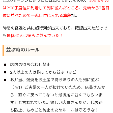
11:00オープンということは知っていたものの、
ぶるちゃん
は9:00丁度位に到着して列に並んだところ、先頭から7番目
位に並べたので一巡目位に入れる算段
だ。
時間の経過と共に超行列が出来ており、確認出来ただけで
も
最低40人は後ろに並んでいた！
並ぶ時のルール
店内の待ち合わせ禁止
2人以上の人は揃ってから並ぶ（※1）
お弁当、蒲焼をお土産で持ち帰りの人も列に並ぶ
（※1）ご夫婦の一人が抜けていたため、店員さんか
ら「直ぐに戻ってこないと最後尾に並んでもらいま
す」と言われていた。優しい店員さんだが、代表待
ち防止、もめごと防止のためルールは守ろうな！