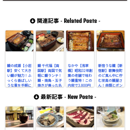
Related Posts
関連記事 -
-
鰻の成瀬【小岩
鰻 千代福【両
なかや【浅草
新宿うな鐵【新
駅】安くて大き
国駅】両国で気
橋】昭和32年創
宿駅】歌舞伎町
い鰻が魅力！ふ
軽に鰻ランチ！
業の老舗で味わ
のど真ん中に佇
っくら香ばしい
鰻・焼鳥・玉子
う鰻重特！この
む至高の鰻屋さ
うな重を手軽に
焼きが乗った名
内容で3,800円
ん！串類とポン
味わう。
物ランチ重を食
は想像以上に大
酒を合わせ、特
New Posts
べてきた。
満足だった。
上と上うな重を
最新記事 -
-
食べ比べる！