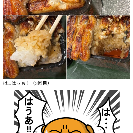
は…はぅぁ！（3回目）