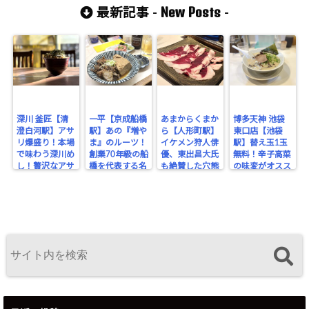
New Posts
子を食す！
とジューシー餃
祖台湾ラーメン
最新記事 -
-
子をシバく！
をシバく！
深川 釜匠【清
一平【京成船橋
あまからくまか
博多天神 池袋
澄白河駅】アサ
駅】あの『増や
ら【人形町駅】
東口店【池袋
リ爆盛り！本場
ま』のルーツ！
イケメン狩人俳
駅】替え玉1玉
で味わう深川め
創業70年級の船
優、東出昌大氏
無料！辛子高菜
し！贅沢なアサ
橋を代表する名
も絶賛した穴熊
の味変がオスス
リの旨みを堪
酒場。
が味わえるジビ
メな博多豚骨ラ
能！
エのお店！
ーメン。