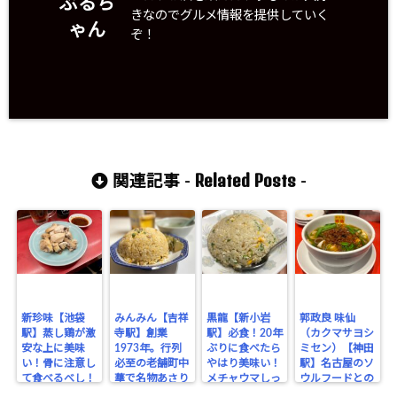
ぶるち
きなのでグルメ情報を提供していく
ゃん
ぞ！
Related Posts
関連記事 -
-
新珍味【池袋
みんみん【吉祥
黒龍【新小岩
郭政良 味仙
駅】蒸し鶏が激
寺駅】創業
駅】必食！20年
（カクマサヨシ
安な上に美味
1973年。行列
ぶりに食べたら
ミセン）【神田
い！骨に注意し
必至の老舗町中
やはり美味い！
駅】名古屋のソ
て食べるべし！
華で名物あさり
メチャウマしっ
ウルフードとの
チャーハンと餃
とりチャーハン
呼び声の高い元