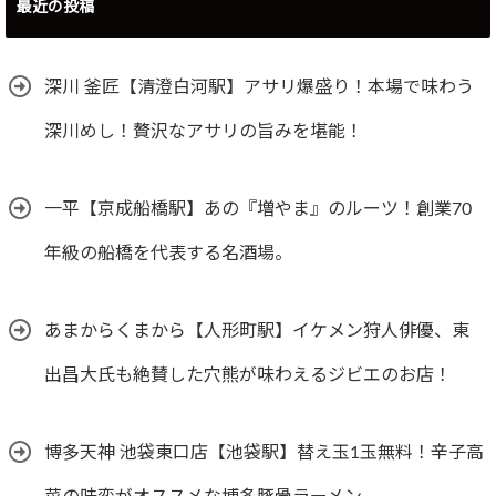
最近の投稿
深川 釜匠【清澄白河駅】アサリ爆盛り！本場で味わう
深川めし！贅沢なアサリの旨みを堪能！
一平【京成船橋駅】あの『増やま』のルーツ！創業70
年級の船橋を代表する名酒場。
あまからくまから【人形町駅】イケメン狩人俳優、東
出昌大氏も絶賛した穴熊が味わえるジビエのお店！
博多天神 池袋東口店【池袋駅】替え玉1玉無料！辛子高