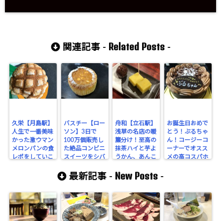
Related Posts
関連記事 -
-
久栄【月島駅】
バスチー【ロー
舟和【立石駅】
お誕生日おめで
人生で一番美味
ソン】3日で
浅草の名店の暖
とう！ぶるちゃ
かった激ウマン
100万個販売し
簾分け！至高の
ん！コージーコ
メロンパンの食
た絶品コンビニ
抹茶ハイと芋よ
ーナーでオスス
レポをしていこ
スイーツをシバ
うかん、あんこ
メの高コスパホ
う！
く！
玉をキメる！
ールケーキを紹
New Posts
介だ！
最新記事 -
-