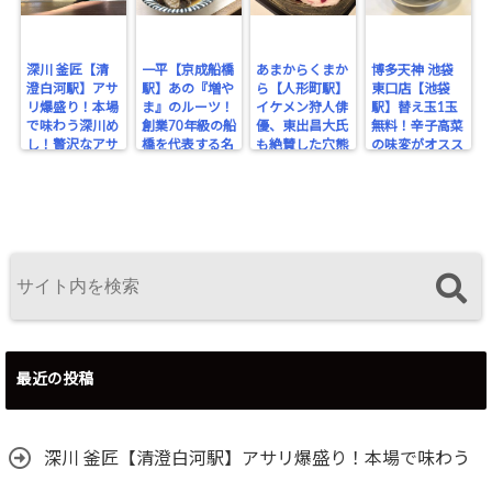
深川 釜匠【清
一平【京成船橋
あまからくまか
博多天神 池袋
澄白河駅】アサ
駅】あの『増や
ら【人形町駅】
東口店【池袋
リ爆盛り！本場
ま』のルーツ！
イケメン狩人俳
駅】替え玉1玉
で味わう深川め
創業70年級の船
優、東出昌大氏
無料！辛子高菜
し！贅沢なアサ
橋を代表する名
も絶賛した穴熊
の味変がオスス
リの旨みを堪
酒場。
が味わえるジビ
メな博多豚骨ラ
能！
エのお店！
ーメン。
最近の投稿
深川 釜匠【清澄白河駅】アサリ爆盛り！本場で味わう