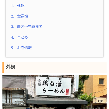
1.
外観
2.
食券機
3.
着丼～完食まで
4.
まとめ
5.
お店情報
外観