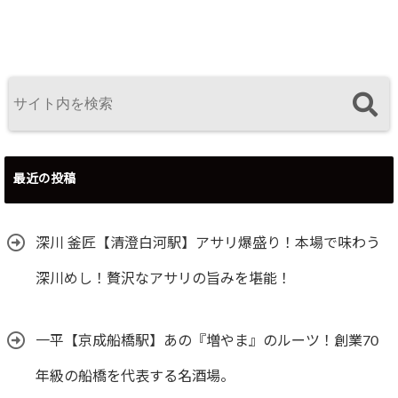
リの旨みを堪
酒場。
が味わえるジビ
メな博多豚骨ラ
能！
エのお店！
ーメン。
最近の投稿
深川 釜匠【清澄白河駅】アサリ爆盛り！本場で味わう
深川めし！贅沢なアサリの旨みを堪能！
一平【京成船橋駅】あの『増やま』のルーツ！創業70
年級の船橋を代表する名酒場。