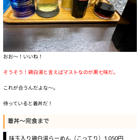
おお～！いいね！
そうそう！鶏白湯と言えばマストなのが黒七味だ。
これが合うんだよな～。
待っていると着丼だ！
着丼～完食まで
味玉入り鶏白湯らーめん（こってり）1,050円