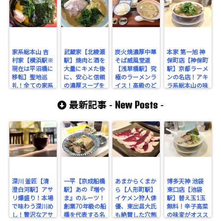
家系総本山 吉
武蔵家【北綾瀬
炭火焼濃厚中華
本家 第一旭 神
村家【横浜駅※
駅】焼肉と酒を
そば威風堂道
保町店【神保町
現在は平沼橋に
大量にキメた後
【浅草橋駅】究
駅】京都ラーメ
移転】聖地巡
に、安心と信頼
極のラーメンラ
ンの名店！アキ
礼！全ての家系
の濃厚スープを
イス！高級のど
ラ系総本山の味
の原点で感動の
いただける武蔵
ぐろラーメンに
を東京で堪能！
New Posts
１杯をシバきき
家さんで深夜に
舌鼓を打つ！
最新記事 -
-
る！
爆食いをキメ
る！
深川 釜匠【清
一平【京成船橋
あまからくまか
博多天神 池袋
澄白河駅】アサ
駅】あの『増や
ら【人形町駅】
東口店【池袋
リ爆盛り！本場
ま』のルーツ！
イケメン狩人俳
駅】替え玉1玉
で味わう深川め
創業70年級の船
優、東出昌大氏
無料！辛子高菜
し！贅沢なアサ
橋を代表する名
も絶賛した穴熊
の味変がオスス