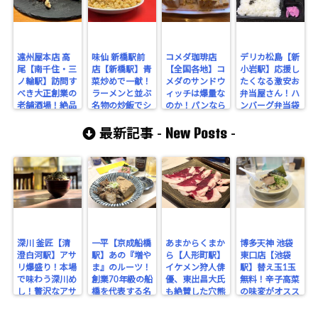
遠州屋本店 高
味仙 新橋駅前
コメダ珈琲店
デリカ松島【新
尾【南千住・三
店【新橋駅】青
【全国各地】コ
小岩駅】応援し
ノ輪駅】訪問す
菜炒めで一献！
メダのサンドウ
たくなる激安お
べき大正創業の
ラーメンと並ぶ
ィッチは爆量な
弁当屋さん！ハ
老舗酒場！絶品
名物の炒飯でシ
のか！パンなら
ンバーグ弁当袋
刺身と揚げ物が
メまで楽しめる
食べても満腹に
付きで300円ジ
New Posts
味わえる99年続
名古屋発祥の名
ならないぶるち
ャストは圧巻
最新記事 -
-
く名店！
店！
ゃんが検証！
だ！！
深川 釜匠【清
一平【京成船橋
あまからくまか
博多天神 池袋
澄白河駅】アサ
駅】あの『増や
ら【人形町駅】
東口店【池袋
リ爆盛り！本場
ま』のルーツ！
イケメン狩人俳
駅】替え玉1玉
で味わう深川め
創業70年級の船
優、東出昌大氏
無料！辛子高菜
し！贅沢なアサ
橋を代表する名
も絶賛した穴熊
の味変がオスス
リの旨みを堪
酒場。
が味わえるジビ
メな博多豚骨ラ
能！
エのお店！
ーメン。