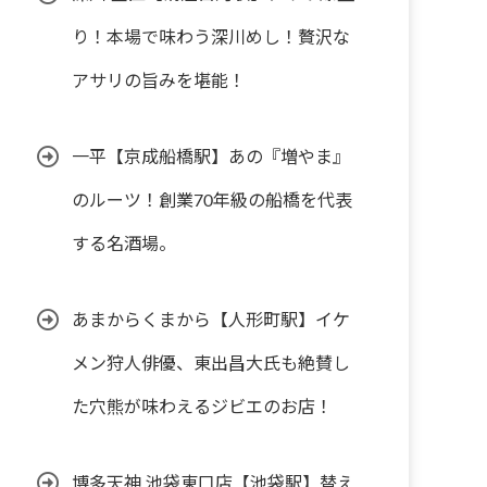
り！本場で味わう深川めし！贅沢な
アサリの旨みを堪能！
一平【京成船橋駅】あの『増やま』
のルーツ！創業70年級の船橋を代表
する名酒場。
あまからくまから【人形町駅】イケ
メン狩人俳優、東出昌大氏も絶賛し
た穴熊が味わえるジビエのお店！
博多天神 池袋東口店【池袋駅】替え