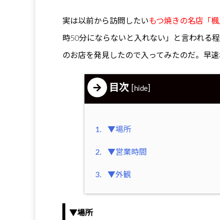
実は以前から訪問したい
もつ焼きの名店「楓
時50分にならないと入れない」と言われる
のお店を発見したので入ってみたのだ。早速
目次
[
]
hide
1.
▼場所
2.
▼営業時間
3.
▼外観
▼場所