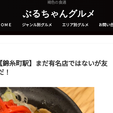
褐色の食通
ぶるちゃんグルメ
ＨＯＭＥ
ジャンル別グルメ
エリア別グルメ
お問い
d【錦糸町駅】まだ有名店ではないが友
だ！