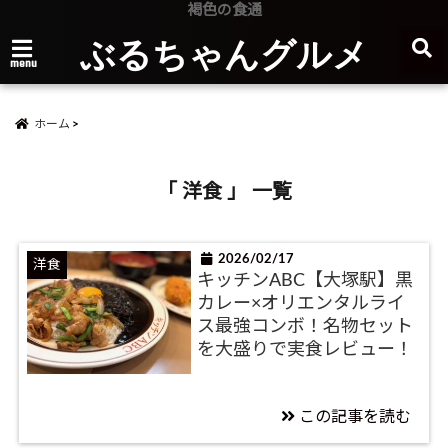
褐色の食通
ぶるちゃんグルメ
menu
ホーム
「 洋食 」 一覧
2026/02/17
洋食
キッチンABC【大塚駅】黒
カレー×オリエンタルライ
ス最強コンボ！名物セット
を大盛りで実食レビュー！
この記事を読む