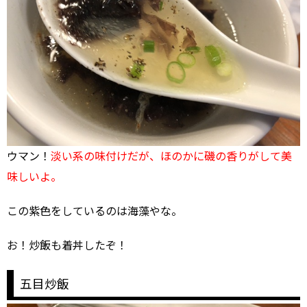
ウマン！
淡い系の味付けだが、ほのかに磯の香りがして美
味しいよ。
この紫色をしているのは海藻やな。
お！炒飯も着丼したぞ！
五目炒飯