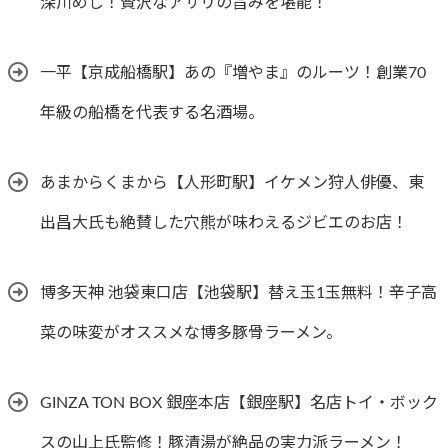
深川めし！贅沢なアサリの旨みを堪能！
一平【京成船橋駅】あの『増やま』のルーツ！創業70
年級の船橋を代表する名酒場。
あまからくまから【人形町駅】イケメン狩人俳優、東
出昌大氏も絶賛した穴熊が味わえるジビエのお店！
博多天神 池袋東口店【池袋駅】替え玉1玉無料！辛子高
菜の味変がオススメな博多豚骨ラーメン。
GINZA TON BOX 銀座本店【銀座駅】名店トイ・ボック
スの山上氏監修！豚清湯が絶品の実力派ラーメン！