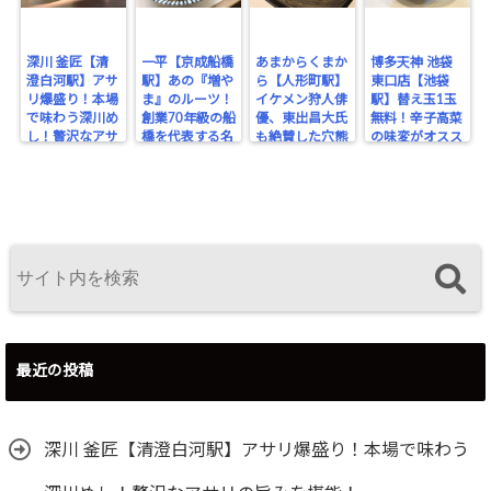
深川 釜匠【清
一平【京成船橋
あまからくまか
博多天神 池袋
澄白河駅】アサ
駅】あの『増や
ら【人形町駅】
東口店【池袋
リ爆盛り！本場
ま』のルーツ！
イケメン狩人俳
駅】替え玉1玉
で味わう深川め
創業70年級の船
優、東出昌大氏
無料！辛子高菜
し！贅沢なアサ
橋を代表する名
も絶賛した穴熊
の味変がオスス
リの旨みを堪
酒場。
が味わえるジビ
メな博多豚骨ラ
能！
エのお店！
ーメン。
最近の投稿
深川 釜匠【清澄白河駅】アサリ爆盛り！本場で味わう