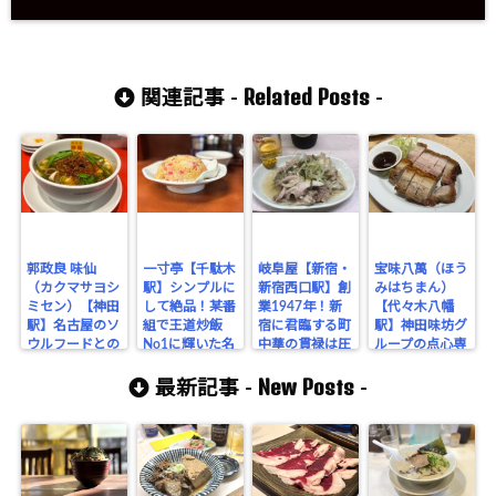
Related Posts
関連記事 -
-
郭政良 味仙
一寸亭【千駄木
岐阜屋【新宿・
宝味八萬（ほう
（カクマサヨシ
駅】シンプルに
新宿西口駅】創
みはちまん）
ミセン）【神田
して絶品！某番
業1947年！新
【代々木八幡
駅】名古屋のソ
組で王道炒飯
宿に君臨する町
駅】神田味坊グ
ウルフードとの
No1に輝いた名
中華の貫禄は圧
ループの点心専
呼び声の高い元
店。チャーハ
巻だ。蒸し鶏と
門店をせめる！
New Posts
祖台湾ラーメン
ン・餃子・もや
ビールでキメる
本場の味を食べ
最新記事 -
-
をシバく！
しそばの三銃
べし！
まくれ！
士。